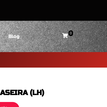
0
Blog
ASEIRA (LH)